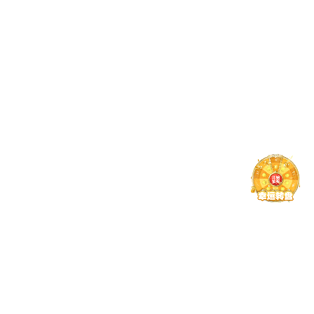
世界杯本纳赛尔对阵约旦肋部穿插频率值
世界杯的赛场上，每一个细微的战术变化都可能决
定比赛的走向。当摩...
2026-07-22
欧冠范戴克与奥利塞核心对话高压下决策
在欧冠赛场的璀璨星河中，每一次顶级对决都不仅
仅是身体与技术的碰...