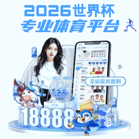
万币官方网站
· 内容营销
经授权后获...
用户删除数据...
数据 · 直播...
体育资讯
电竞赛事
MMA资讯
塞内加尔先丢后追堂安律
后腰远射赛后热议
在卡塔尔世界杯的绿茵场上，每一场比赛都可
能书写传奇。当塞内加尔与日本队狭路相逢，
一场跌宕起伏的较量拉开了帷幕。非洲雄狮塞
内加尔在先失一球的情况下，展现出惊人的韧
性与战术执行力，最终凭借替补奇兵堂安律的
一记精彩后腰远射扳平比分，将悬念保留至终
场。这场“塞内加尔先丢后追”的戏码，迅速在
赛后成为全球球迷热议的焦点，不仅关乎小组