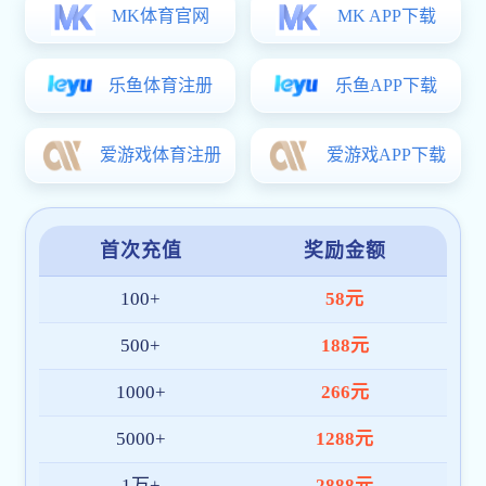
内加尔队的表现同样赢得了尊重。他们在落后
情况下不放弃、不气馁，始终保持着高昂的斗
志，这种“塞内加尔先丢后追”的战斗精神，正
是非洲球队在世界舞台上立足的根基。
从战术层面深入分析，这场比赛堪称一场攻防
教科书。塞内加尔队的防守反击效率极高，尤
其是在丢球后的前场紧逼，多次造成日本队后
场出球失误。而日本队则依靠精准的短传渗
透，在局部区域形成人数优势。但真正打破僵
局的，却是双方在“第二落点”争夺上的博弈。
堂安律那记远射的诞生，正是因为日本队在后
腰位置成功抢到了被解围出来的第二落点，并
迅速完成转移与射门。这种对细节的极致追
求，正是足球运动的魅力所在。世界各地的球
迷在赛后热议中，无不感叹于两支球队在逆境
中展现出的不同应对方式。
对于塞内加尔队而言，虽然未能将胜利保持到